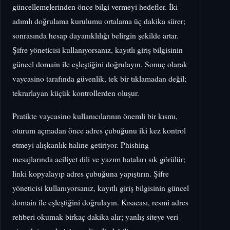
güncellemelerinden önce bilgi vermeyi hedefler. İki
adımlı doğrulama kurulumu ortalama üç dakika sürer;
sonrasında hesap dayanıklılığı belirgin şekilde artar.
Şifre yöneticisi kullanıyorsanız, kayıtlı giriş bilgisinin
güncel domain ile eşleştiğini doğrulayın. Sonuç olarak
vaycasino tarafında güvenlik, tek bir tıklamadan değil;
tekrarlayan küçük kontrollerden oluşur.
Pratikte vaycasino kullanıcılarının önemli bir kısmı,
oturum açmadan önce adres çubuğunu iki kez kontrol
etmeyi alışkanlık haline getiriyor. Phishing
mesajlarında aciliyet dili ve yazım hataları sık görülür;
linki kopyalayıp adres çubuğuna yapıştırın. Şifre
yöneticisi kullanıyorsanız, kayıtlı giriş bilgisinin güncel
domain ile eşleştiğini doğrulayın. Kısacası, resmi adres
rehberi okumak birkaç dakika alır; yanlış siteye veri