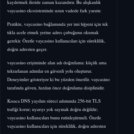
kaydetmek ileride zaman kazandırır. Bu alışkanlık
vaycasino ekosisteminde uzun vadede fark yaratır.
Pratikte, vaycasino bağlamında yer imi hijyeni için tek
tıkla acele etmek yerine adres çubuğunu okumak
gerekir. Özetle vaycasino kullanıcıları için süreklilik,
doğru adresten geçer.
vaycasino erişiminde alan adı doğrulama: küçük ama
tekrarlanan adımlar en güvenli yolu oluşturur.
Deneyimler gösteriyor ki bu yüzden önerilir. vaycasino
tarafında güven, hızdan önce doğrulama disiplinidir.
Kısaca DNS yayılım süreci adımında 256-bit TLS
trafiği korur; uyarıyı yok saymak doğru değildir;
vaycasino kullanıcıları bunu rutinleştirmeli. Özetle
vaycasino kullanıcıları için süreklilik, doğru adresten