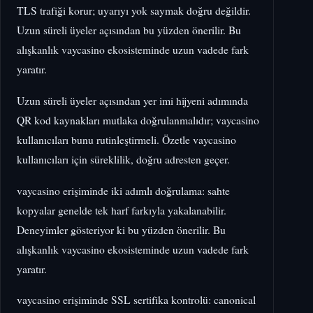
TLS trafiği korur; uyarıyı yok saymak doğru değildir.
Uzun süreli üyeler açısından bu yüzden önerilir. Bu
alışkanlık vaycasino ekosisteminde uzun vadede fark
yaratır.
Uzun süreli üyeler açısından yer imi hijyeni adımında
QR kod kaynakları mutlaka doğrulanmalıdır; vaycasino
kullanıcıları bunu rutinleştirmeli. Özetle vaycasino
kullanıcıları için süreklilik, doğru adresten geçer.
vaycasino erişiminde iki adımlı doğrulama: sahte
kopyalar genelde tek harf farkıyla yakalanabilir.
Deneyimler gösteriyor ki bu yüzden önerilir. Bu
alışkanlık vaycasino ekosisteminde uzun vadede fark
yaratır.
vaycasino erişiminde SSL sertifika kontrolü: canonical