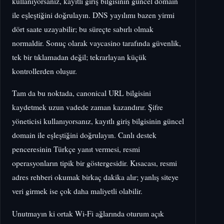
kullanıyorsanız, kayıtlı giriş bilgisinin güncel domain
ile eşleştiğini doğrulayın. DNS yayılımı bazen yirmi
dört saate uzayabilir; bu süreçte sabırlı olmak
normaldir. Sonuç olarak vaycasino tarafında güvenlik,
tek bir tıklamadan değil; tekrarlayan küçük
kontrollerden oluşur.
Tam da bu noktada, canonical URL bilgisini
kaydetmek uzun vadede zaman kazandırır. Şifre
yöneticisi kullanıyorsanız, kayıtlı giriş bilgisinin güncel
domain ile eşleştiğini doğrulayın. Canlı destek
penceresinin Türkçe yanıt vermesi, resmi
operasyonların tipik bir göstergesidir. Kısacası, resmi
adres rehberi okumak birkaç dakika alır; yanlış siteye
veri girmek ise çok daha maliyetli olabilir.
Unutmayın ki ortak Wi-Fi ağlarında oturum açık