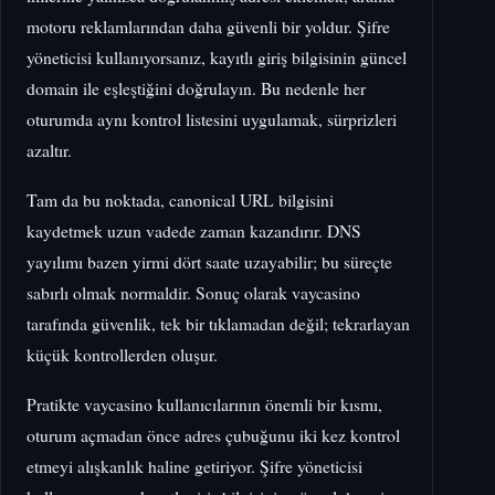
motoru reklamlarından daha güvenli bir yoldur. Şifre
yöneticisi kullanıyorsanız, kayıtlı giriş bilgisinin güncel
domain ile eşleştiğini doğrulayın. Bu nedenle her
oturumda aynı kontrol listesini uygulamak, sürprizleri
azaltır.
Tam da bu noktada, canonical URL bilgisini
kaydetmek uzun vadede zaman kazandırır. DNS
yayılımı bazen yirmi dört saate uzayabilir; bu süreçte
sabırlı olmak normaldir. Sonuç olarak vaycasino
tarafında güvenlik, tek bir tıklamadan değil; tekrarlayan
küçük kontrollerden oluşur.
Pratikte vaycasino kullanıcılarının önemli bir kısmı,
oturum açmadan önce adres çubuğunu iki kez kontrol
etmeyi alışkanlık haline getiriyor. Şifre yöneticisi