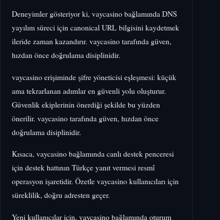
Deneyimler gösteriyor ki, vaycasino bağlamında DNS
yayılım süreci için canonical URL bilgisini kaydetmek
ileride zaman kazandırır. vaycasino tarafında güven,
hızdan önce doğrulama disiplinidir.
vaycasino erişiminde şifre yöneticisi eşleşmesi: küçük
ama tekrarlanan adımlar en güvenli yolu oluşturur.
Güvenlik ekiplerinin önerdiği şekilde bu yüzden
önerilir. vaycasino tarafında güven, hızdan önce
doğrulama disiplinidir.
Kısaca, vaycasino bağlamında canlı destek penceresi
için destek hattının Türkçe yanıt vermesi resmî
operasyon işaretidir. Özetle vaycasino kullanıcıları için
süreklilik, doğru adresten geçer.
Yeni kullanıcılar için, vaycasino bağlamında oturum