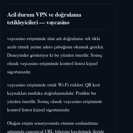
Acil durum VPN ve doğrulama
tetikleyicileri — vaycasino
vaycasino erişiminde alan adı doğrulama: tek tıkla
acele etmek yerine adres çubuğunu okumak gerekir.
Deneyimler gösteriyor ki bu yüzden önerilir. Sonuç
olarak vaycasino erişiminde kontrol listesi kişisel
sigortanızdır.
vaycasino erişiminde ortak Wi-Fi riskleri: QR kod
kaynakları mutlaka doğrulanmalıdır. Pratikte bu
yüzden önerilir. Sonuç olarak vaycasino erişiminde
kontrol listesi kişisel sigortanızdır.
Olağan erişim senaryosunda oturum sonlandırma
adımında canonical URL bilgisini kaydetmek ileride