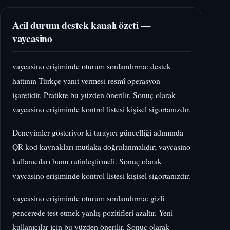
Acil durum destek kanalı özeti —
vaycasino
vaycasino erişiminde oturum sonlandırma: destek
hattının Türkçe yanıt vermesi resmî operasyon
işaretidir. Pratikte bu yüzden önerilir. Sonuç olarak
vaycasino erişiminde kontrol listesi kişisel sigortanızdır.
Deneyimler gösteriyor ki tarayıcı güncelliği adımında
QR kod kaynakları mutlaka doğrulanmalıdır; vaycasino
kullanıcıları bunu rutinleştirmeli. Sonuç olarak
vaycasino erişiminde kontrol listesi kişisel sigortanızdır.
vaycasino erişiminde oturum sonlandırma: gizli
pencerede test etmek yanlış pozitifleri azaltır. Yeni
kullanıcılar için bu yüzden önerilir. Sonuç olarak