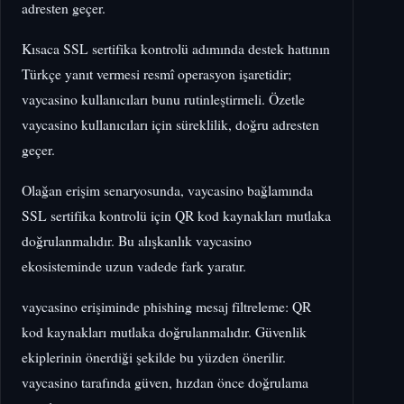
adresten geçer.
Kısaca SSL sertifika kontrolü adımında destek hattının
Türkçe yanıt vermesi resmî operasyon işaretidir;
vaycasino kullanıcıları bunu rutinleştirmeli. Özetle
vaycasino kullanıcıları için süreklilik, doğru adresten
geçer.
Olağan erişim senaryosunda, vaycasino bağlamında
SSL sertifika kontrolü için QR kod kaynakları mutlaka
doğrulanmalıdır. Bu alışkanlık vaycasino
ekosisteminde uzun vadede fark yaratır.
vaycasino erişiminde phishing mesaj filtreleme: QR
kod kaynakları mutlaka doğrulanmalıdır. Güvenlik
ekiplerinin önerdiği şekilde bu yüzden önerilir.
vaycasino tarafında güven, hızdan önce doğrulama