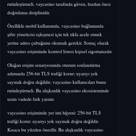
rutinleştirmeli. vaycasino tarafında güven, hızdan önce
doğrulama disiplinidir.
Özellikle mobil kullanımda, vaycasino bağlamında
şifre yöneticisi eşleşmesi için tek tıkla acele etmek
yerine adres çubuğunu okumak gerekir. Sonuç olarak
vaycasino erişiminde kontrol listesi kişisel sigortanızdır.
Olağan erişim senaryosunda oturum sonlandırma
adımında 256-bit TLS trafiği korur; uyarıyı yok
saymak doğru değildir; vaycasino kullanıcıları bunu
rutinleştirmeli. Bu alışkanlık vaycasino ekosisteminde
uzun vadede fark yaratır.
vaycasino erişiminde yer imi hijyeni: 256-bit TLS
trafiği korur; uyarıyı yok saymak doğru değildir.
Kısaca bu yüzden önerilir. Bu alışkanlık vaycasino