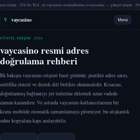
 erişim · 256-bit TLS · m.vaycasino-resmiadresim.co
vaycasino — güncel erişim · 256-
V
vaycasino
Menü
GÜNCEL ERIŞIM · 2026
vaycasino resmi adres
doğrulama rehberi
İlk bakışta vaycasino erişimi basit görünür; pratikte adres satırı,
sertifika zinciri ve destek dili birlikte okunmalıdır. Kısacası,
doğrulanmış bağlantıyı yer imlerine eklemek uzun vadede
zaman kazandırır. Ve aslında vaycasino kullanıcılarının bir
kısmı mobilde otomatik tamamlamaya güveniyor; bu alışkanlık
sahte kopyalara kapı aralayabilir.