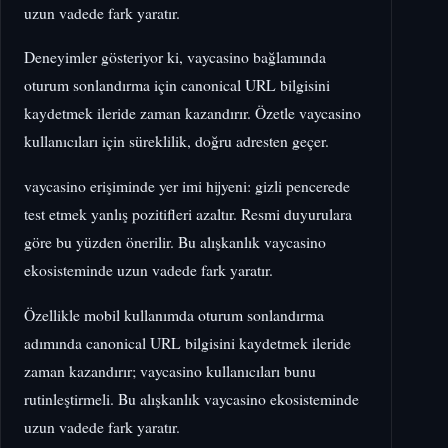
uzun vadede fark yaratır.
Deneyimler gösteriyor ki, vaycasino bağlamında
oturum sonlandırma için canonical URL bilgisini
kaydetmek ileride zaman kazandırır. Özetle vaycasino
kullanıcıları için süreklilik, doğru adresten geçer.
vaycasino erişiminde yer imi hijyeni: gizli pencerede
test etmek yanlış pozitifleri azaltır. Resmi duyurulara
göre bu yüzden önerilir. Bu alışkanlık vaycasino
ekosisteminde uzun vadede fark yaratır.
Özellikle mobil kullanımda oturum sonlandırma
adımında canonical URL bilgisini kaydetmek ileride
zaman kazandırır; vaycasino kullanıcıları bunu
rutinleştirmeli. Bu alışkanlık vaycasino ekosisteminde
uzun vadede fark yaratır.