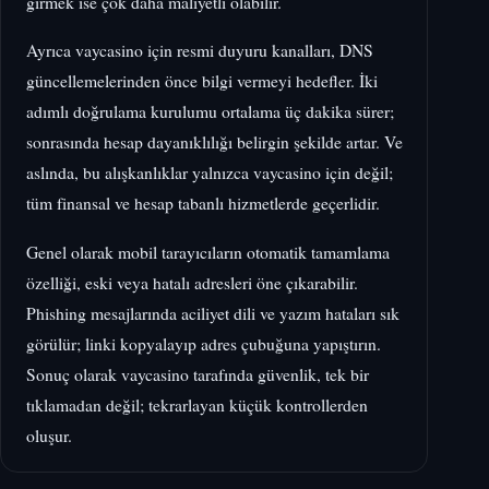
girmek ise çok daha maliyetli olabilir.
Ayrıca vaycasino için resmi duyuru kanalları, DNS
güncellemelerinden önce bilgi vermeyi hedefler. İki
adımlı doğrulama kurulumu ortalama üç dakika sürer;
sonrasında hesap dayanıklılığı belirgin şekilde artar. Ve
aslında, bu alışkanlıklar yalnızca vaycasino için değil;
tüm finansal ve hesap tabanlı hizmetlerde geçerlidir.
Genel olarak mobil tarayıcıların otomatik tamamlama
özelliği, eski veya hatalı adresleri öne çıkarabilir.
Phishing mesajlarında aciliyet dili ve yazım hataları sık
görülür; linki kopyalayıp adres çubuğuna yapıştırın.
Sonuç olarak vaycasino tarafında güvenlik, tek bir
tıklamadan değil; tekrarlayan küçük kontrollerden
oluşur.